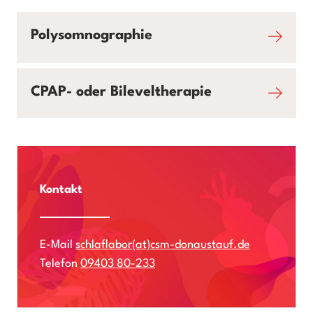
Polysomnographie
CPAP- oder Bileveltherapie
Kontakt
E-Mail
schlaflabor(at)csm-donaustauf.de
Telefon
09403 80-233