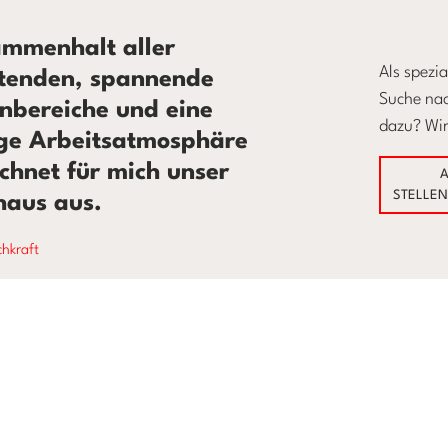
mmenhalt aller
Als spezia
itenden, spannende
Suche nac
nbereiche und eine
dazu? Wir
ge Arbeitsatmosphäre
ichnet für mich unser
A
STELLE
haus aus.
chkraft