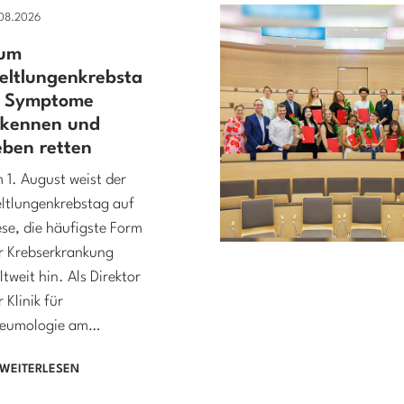
.08.2026
um
eltlungenkrebsta
: Symptome
rkennen und
eben retten
 1. August weist der
ltlungenkrebstag auf
ese, die häufigste Form
r Krebserkrankung
ltweit hin. Als Direktor
r Klinik für
eumologie am…
WEITERLESEN