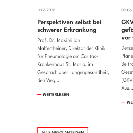
11.06.2026
09.06
Perspektiven selbst bei
GKV
schwerer Erkrankung
gef
vor
Prof. Dr. Maximilian
Derze
Malfertheiner, Direktor der Klinik
Pläne
für Pneumologie am Caritas-
Beitr
Krankenhaus St. Maria, im
Geset
Gespräch über Lungengesundheit,
(GKV)
den Weg…
Aus…
WEITERLESEN
WE
ALLE NEWS ANZEIGEN