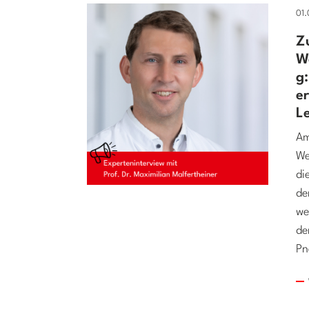
01
Z
W
g
e
L
Am
We
di
de
we
de
Pn