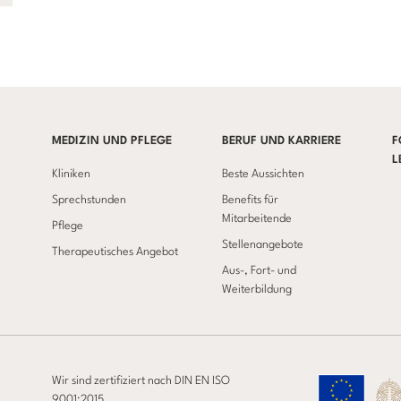
MEDIZIN UND PFLEGE
BERUF UND KARRIERE
F
L
Kliniken
Beste Aussichten
Sprechstunden
Benefits für
Mitarbeitende
Pflege
Stellenangebote
Therapeutisches Angebot
Aus-, Fort- und
Weiterbildung
Wir sind zertifiziert nach DIN EN ISO
9001:2015