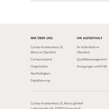
WIR ÜBER UNS
IHR AUFENTHALT
Caritas-Krankenhaus St.
Ihr Aufenthalt im
Maria im Überblick
Überblick
Caritasverband
Qualitätsmanagement
Organisation
Anregungen und Kritik
Nachhaltigkeit
Digitalisierung
Caritas-Krankenhaus St. Maria gGmbH
Ludwigstraße 68, 93093 Donaustauf