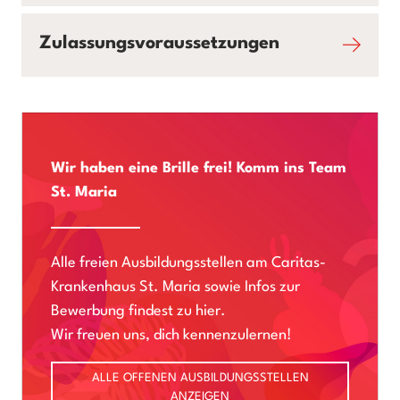
Zulassungsvoraussetzungen
Wir haben eine Brille frei! Komm ins Team
St. Maria
Alle freien Ausbildungsstellen am Caritas-
Krankenhaus St. Maria sowie Infos zur
Bewerbung findest zu hier.
Wir freuen uns, dich kennenzulernen!
ALLE OFFENEN AUSBILDUNGSSTELLEN
ANZEIGEN